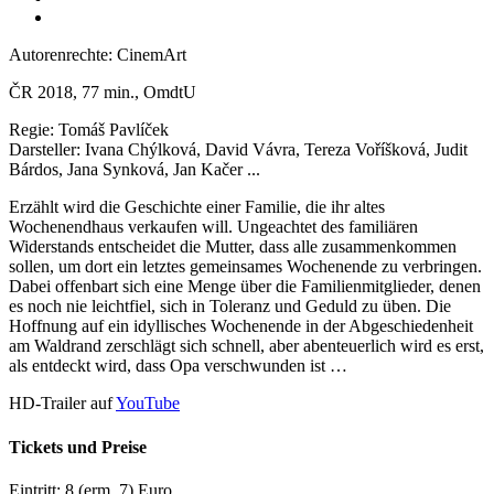
Autorenrechte: CinemArt
ČR 2018, 77 min., OmdtU
Regie: Tomáš Pavlíček
Darsteller: Ivana Chýlková, David Vávra, Tereza Voříšková, Judit
Bárdos, Jana Synková, Jan Kačer ...
Erzählt wird die Geschichte einer Familie, die ihr altes
Wochenendhaus verkaufen will. Ungeachtet des familiären
Widerstands entscheidet die Mutter, dass alle zusammenkommen
sollen, um dort ein letztes gemeinsames Wochenende zu verbringen.
Dabei offenbart sich eine Menge über die Familienmitglieder, denen
es noch nie leichtfiel, sich in Toleranz und Geduld zu üben. Die
Hoffnung auf ein idyllisches Wochenende in der Abgeschiedenheit
am Waldrand zerschlägt sich schnell, aber abenteuerlich wird es erst,
als entdeckt wird, dass Opa verschwunden ist …
HD-Trailer auf
YouTube
Tickets und Preise
Eintritt: 8 (erm. 7) Euro