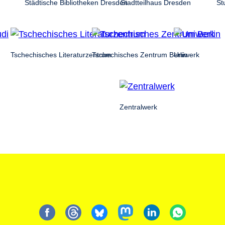
Städtische Bibliotheken Dresden
Stadtteilhaus Dresden
St
Tschechisches Literaturzentrum
Tschechisches Zentrum Berlin
Uniwerk
Zentralwerk