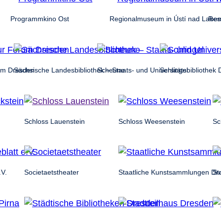
Programmkino Ost
Regionalmuseum in Ústí nad Labe
Res
rum Dresden
Sächsische Landesbibliothek – Staats- und Universitätsbibliothek
Scheune
Schlingel
Schloss Lauenstein
Schloss Weesenstein
Sc
.V.
Societaetstheater
Staatliche Kunstsammlungen Dr
St