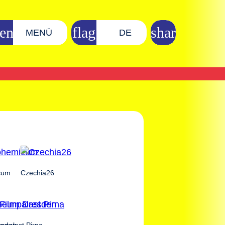
MENÜ
DE
cum
Czechia26
esden
lmpalast Pirna