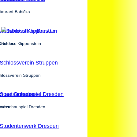
m
taurant Babička
 Dresden
Schloss Klippenstein
hlossverein Struppen
esden
aatsschauspiel Dresden