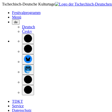
Tschechisch-Deutsche Kulturtage
Festivalprogramm
Menü
de
Deutsch
Česky
TDKT
Service
Datenschutz