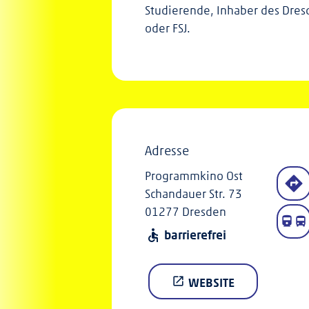
Studierende, Inhaber des Dres
oder FSJ.
Adresse
Programmkino Ost
Schandauer Str. 73
01277 Dresden
barrierefrei
accessible
WEBSITE
open_in_new