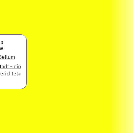
00
ne
tadt – ein
erichtet«