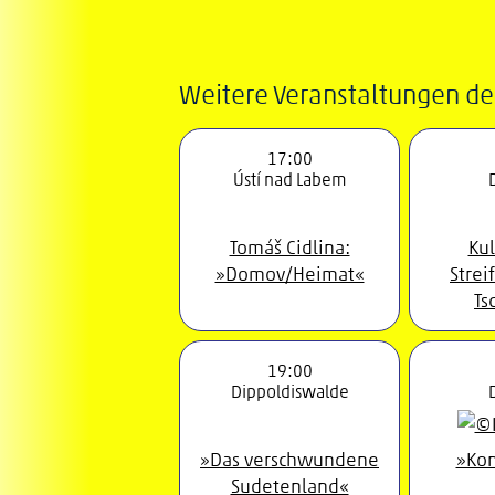
Weitere Veranstaltungen de
17:00
Ústí nad Labem
Tomáš Cidlina:
Kul
»Domov/Heimat«
Strei
Ts
19:00
Dippoldiswalde
»Das verschwundene
»Kon
Sudetenland«