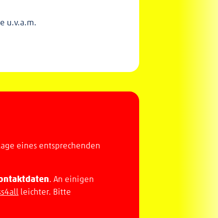
e u.v.a.m.
orlage eines entsprechenden
ontaktdaten
. An einigen
s4all
leichter. Bitte