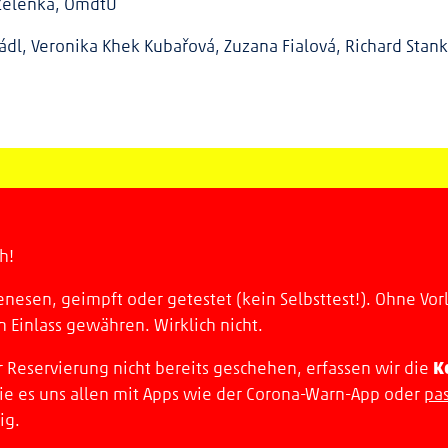
 Zelenka, OmdtU
 Mádl, Veronika Khek Kubařová, Zuzana Fialová, Richard Stank
ch!
enesen, geimpft oder getestet (kein Selbsttest!). Ohne V
Einlass gewähren. Wirklich nicht.
K
r Reservierung nicht bereits geschehen, erfassen wir die
ie es uns allen mit Apps wie der Corona-Warn-App oder
pas
ig.