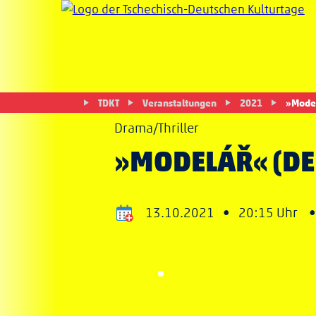
TDKT
Veranstaltungen
2021
»Mode
Drama/Thriller
»MODELÁŘ« (D
13.10.2021 •
20:15 Uhr