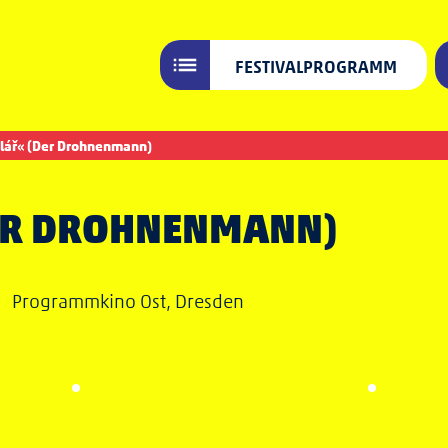
FESTIVALPROGRAMM
lář« (Der Drohnenmann)
ER DROHNENMANN)
 •
Programmkino Ost, Dresden