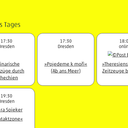
s Tages
17:30
17:30
18:
Dresden
Dresden
onli
inarische
»Pojedeme k moři«
»Theresiens
fzüge durch
(Ab ans Meer)
Zeitzeuge b
chechien
19:30
Dresden
taktzone«