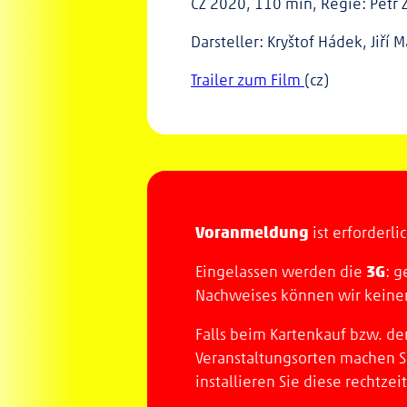
CZ 2020, 110 min, Regie: Petr
Darsteller: Kryštof Hádek, Jiří
Trailer zum Film
(cz)
Voranmeldung
ist erforderli
3G
Eingelassen werden die
: g
Nachweises können wir keinen 
Falls beim Kartenkauf bzw. de
Veranstaltungsorten machen S
installieren Sie diese rechtzeit