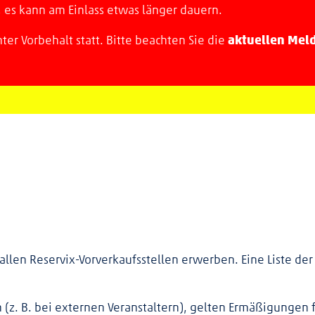
 es kann am Einlass etwas länger dauern.
aktuellen Mel
ter Vorbehalt statt. Bitte beachten Sie die
allen Reservix-Vorverkaufsstellen erwerben. Eine Liste der
(z. B. bei externen Veranstaltern), gelten Ermäßigungen f