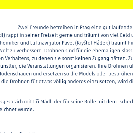
Zwei Freunde betreiben in Prag eine gut laufend
dl) rappt in seiner Freizeit gerne und träumt von viel Geld 
emiker und Luftnavigator Pavel (Kryštof Hádek) träumt h
 Welt zu verbessern. Drohnen sind für die ehemaligen Klas
en Verhaltens, zu denen sie sonst keinen Zugang hätten. Z
Künstler, die Veranstaltungen organisieren. Ihre Drohnen
Modenschauen und ersetzen so die Models oder besprühen 
, die Drohnen für etwas völlig anderes einzusetzen, wird d
gespräch mit Jiří Mádl, der für seine Rolle mit dem Tsche
zeichnet wurde.