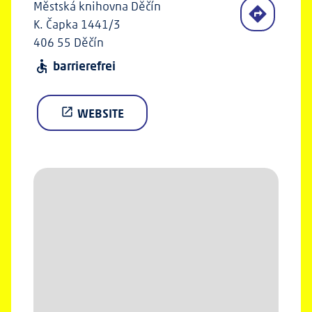
Městská knihovna Děčín
K. Čapka 1441/3
406 55 Děčín
barrierefrei
accessible
WEBSITE
open_in_new