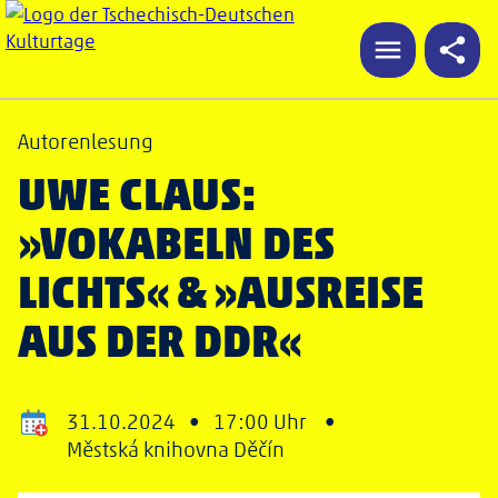
Autorenlesung
UWE CLAUS:
»VOKABELN DES
LICHTS« & »AUSREISE
AUS DER DDR«
31.10.2024 •
17:00 Uhr •
Městská knihovna Děčín