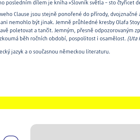
ho posledním dílem je kniha »Slovník světla – sto čtyřicet 
eho Clause jsou stejně ponořené do přírody, dvojznačné 
 ani nemohlo být jinak. Jemně průhledné kresby Olafa Stoy
 hravě poletovat a tančit. Jemným, přesně odpozorovaným 
, zkoumá běh ročních období, pospolitost i osamělost.
(Uta 
cký jazyk a o současnou německou literaturu.