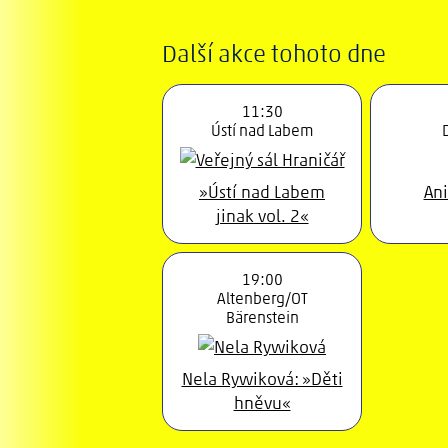
Další akce tohoto dne
11:30
Ústí nad Labem
»Ústí nad Labem
An
jinak vol. 2«
19:00
Altenberg/OT
Bärenstein
Nela Rywiková: »Děti
hněvu«