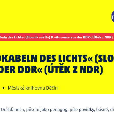
eln des Lichts« (Slovník světla) & »Ausreise aus der DDR« (Útěk z NDR)
KABELN DES LICHTS« (SLO
DER DDR« (ÚTĚK Z NDR)
n •
Městská knihovna Děčín
v Drážďanech, působí jako pedagog, píše povídky, básně, di