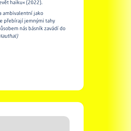
devět haiku« (2022).
a ambivalentní jako
e přebírají jemnými tahy
způsobem nás básník zavádí do
Hauthal)