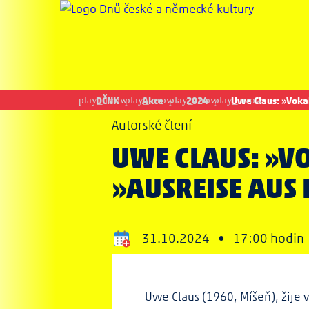
DČNK
Akce
2024
Uwe Claus: »Vokab
Autorské čtení
UWE CLAUS: »VO
»AUSREISE AUS 
31.10.2024 •
17:00 hodi
Uwe Claus (1960, Míšeň), žije 