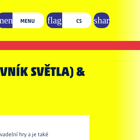
MENU
CS
VNÍK SVĚTLA) &
vadelní hry a je také