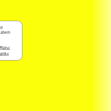
00
 Labem
 Maru:
ank«