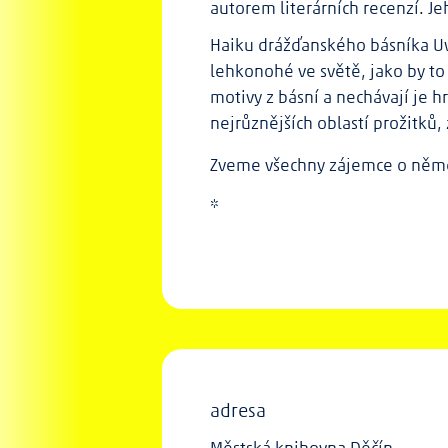
autorem literárních recenzí. Je
Haiku drážďanského básníka Uw
lehkonohé ve světě, jako by to
motivy z básní a nechávají je
nejrůznějších oblastí prožitků
Zveme všechny zájemce o něme
*
adresa
Městská knihovna Děčín