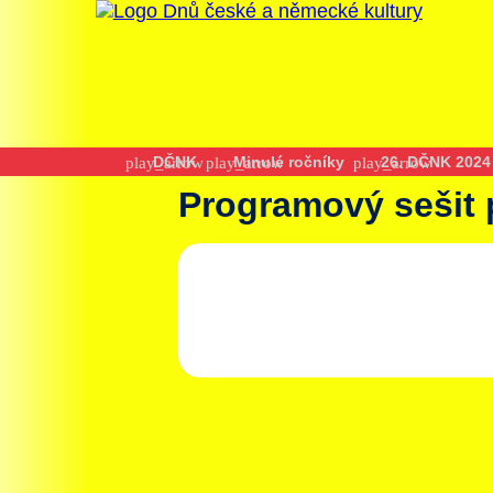
DČNK
Minulé ročníky
26. DČNK 2024
Programový sešit