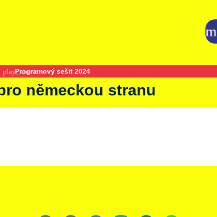
Programový sešit 2024
 pro německou stranu