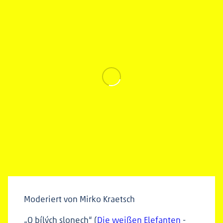
Moderiert von Mirko Kraetsch
„O bílých slonech“ (
Die weißen Elefanten
-