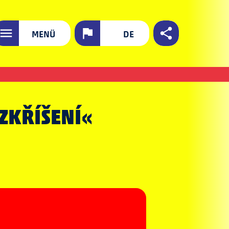
MENÜ
DE
VZKŘÍŠENÍ«