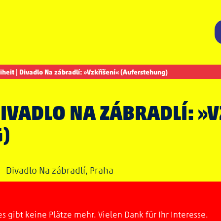
eiheit | Divadlo Na zábradlí: »Vzkříšení« (Auferstehung)
 DIVADLO NA ZÁBRADLÍ: »
)
 •
Divadlo Na zábradlí, Praha
es gibt keine Plätze mehr. Vielen Dank für Ihr Interesse.