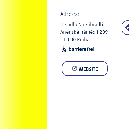
Adresse
Divadlo Na zábradlí
Anenské náměstí 209
110 00 Praha
barrierefrei
accessible
WEBSITE
open_in_new