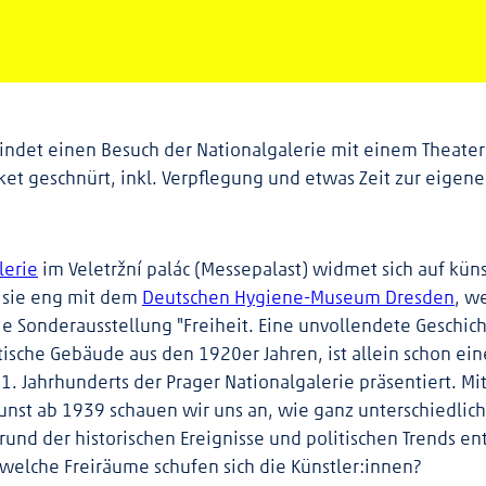
bindet einen Besuch der Nationalgalerie mit einem Theate
et geschnürt, inkl. Verpflegung und etwas Zeit zur eigen
lerie
im Veletržní palác (Messepalast) widmet sich auf kün
t sie eng mit dem
Deutschen Hygiene-Museum Dresden
, w
ie Sonderausstellung "Freiheit. Eine unvollendete Geschicht
stische Gebäude aus den 1920er Jahren, ist allein schon e
 Jahrhunderts der Prager Nationalgalerie präsentiert. Mi
nst ab 1939 schauen wir uns an, wie ganz unterschiedlich
rund der historischen Ereignisse und politischen Trends e
d welche Freiräume schufen sich die Künstler:innen?