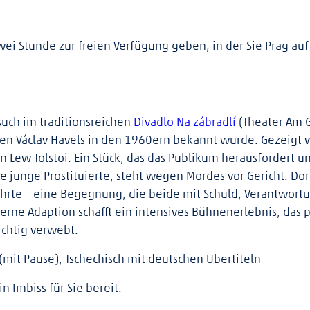
wei Stunde zur freien Verfügung geben, in der Sie Prag au
such im traditionsreichen
Divadlo Na zábradlí
(Theater Am G
en Václav Havels in den 1960ern bekannt wurde. Gezeigt w
Lew Tolstoi. Ein Stück, das das Publikum herausfordert
e junge Prostituierte, steht wegen Mordes vor Gericht. Dor
führte – eine Begegnung, die beide mit Schuld, Verantwor
erne Adaption schafft ein intensives Bühnenerlebnis, das p
hichtig verwebt.
(mit Pause), Tschechisch mit deutschen Übertiteln
n Imbiss für Sie bereit.