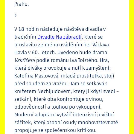
Prahu.
*
V 18 hodin následuje návštěva divadla v
tradičním
Divadle Na zábradlí
, které se
proslavilo zejména uváděním her Václava
Havla v 60. letech. Uvedeno bude drama
Vzkříšení
podle románu Lva Tolstého. Hra,
která diváky provokuje a nutí k zamyšlení:
Kateřina Maslovová, mladá prostitutka, stojí
před soudem za vraždu. Tam se setkává s
knížetem Nechljudovem, který ji kdysi svedl –
setkání, které oba konfrontuje s vinou,
odpovědností a touhou po vykoupení.
Moderní adaptace vytváří intenzivní jevištní
zážitek, který osobní osudy mnohovrstevnatě
propojuje se společenskou kritikou.