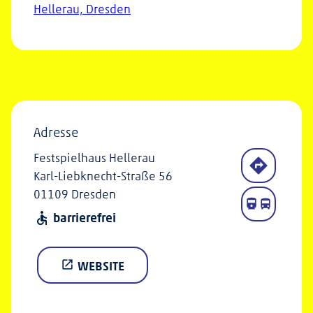
Hellerau, Dresden
Adresse
Festspielhaus Hellerau
Karl-Liebknecht-Straße 56
01109 Dresden
barrierefrei
accessible
WEBSITE
open_in_new