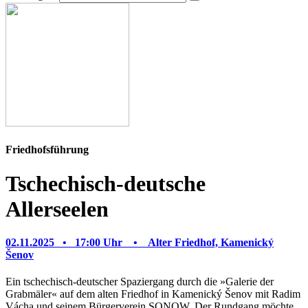
Friedhofsführung
Tschechisch-deutsche
Allerseelen
02.11.2025 •
17:00 Uhr •
Alter Friedhof, Kamenický
Šenov
Ein tschechisch-deutscher Spaziergang durch die »Galerie der
Grabmäler« auf dem alten Friedhof in Kamenický Šenov mit Radim
Vácha und seinem Bürgerverein SONOW. Der Rundgang möchte