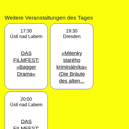
Weitere Veranstaltungen des Tages
17:30
19:30
Ústí nad Labem
Dresden
DAS
»Milenky
FILMFEST:
starého
»Bagger
kriminálníka«
Drama«
(Die Bräute
des alten...
20:00
Ústí nad Labem
DAS
FILMFEST: