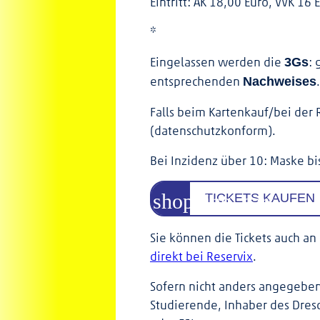
Eintritt: AK 18,00 Euro, VVK 16
*
Eingelassen werden die
: 
3Gs
entsprechenden
.
Nachweises
Falls beim Kartenkauf/bei der 
(datenschutzkonform).
Bei Inzidenz über 10: Maske b
TICKETS KAUFEN
Sie können die Tickets auch an 
direkt bei Reservix
.
Sofern nicht anders angegeben 
Studierende, Inhaber des Dres