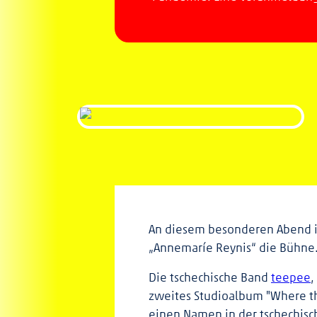
An diesem besonderen Abend in
„Annemaríe Reynis“ die Bühne
Die tschechische Band
teepee
,
zweites Studioalbum "Where th
einen Namen in der tschechisc