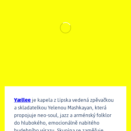
Yællee
je kapela z Lipska vedená zpěvačkou
a skladatelkou Yelenou Mashkayan, která
propojuje neo-soul, jazz a arménský folklor
do hlubokého, emocionálně nabitého
hudebního výrazu. Skupina se zaměřuje