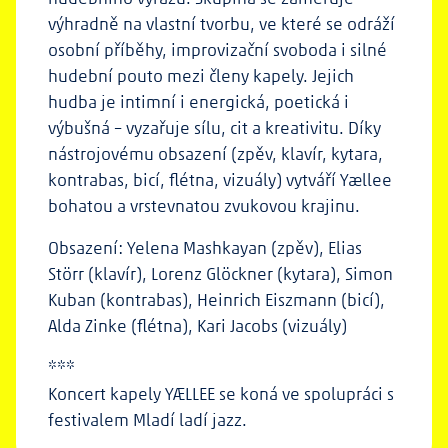
výhradně na vlastní tvorbu, ve které se odráží
osobní příběhy, improvizační svoboda i silné
hudební pouto mezi členy kapely. Jejich
hudba je intimní i energická, poetická i
výbušná – vyzařuje sílu, cit a kreativitu. Díky
nástrojovému obsazení (zpěv, klavír, kytara,
kontrabas, bicí, flétna, vizuály) vytváří Yællee
bohatou a vrstevnatou zvukovou krajinu.
Obsazení: Yelena Mashkayan (zpěv), Elias
Störr (klavír), Lorenz Glöckner (kytara), Simon
Kuban (kontrabas), Heinrich Eiszmann (bicí),
Alda Zinke (flétna), Kari Jacobs (vizuály)
***
Koncert kapely YÆLLEE se koná ve spolupráci s
festivalem Mladí ladí jazz.