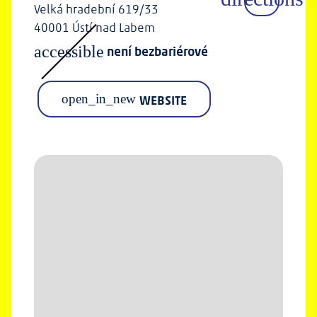
Velká hradební 619/33
40001 Ústí nad Labem
accessible
není bezbariérové
open_in_new
WEBSITE