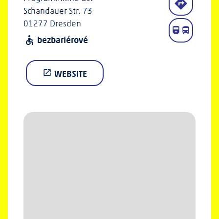
Schandauer Str. 73
01277 Dresden
bezbariérové
accessible
WEBSITE
open_in_new