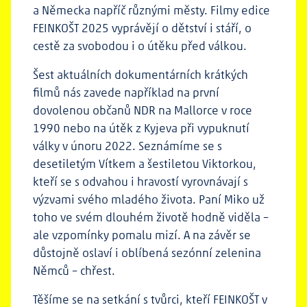
a Německa napříč různými městy. Filmy edice
FEINKOŠT 2025 vyprávějí o dětství i stáří, o
cestě za svobodou i o útěku před válkou.
Šest aktuálních dokumentárních krátkých
filmů nás zavede například na první
dovolenou občanů NDR na Mallorce v roce
1990 nebo na útěk z Kyjeva při vypuknutí
války v únoru 2022. Seznámíme se s
desetiletým Vítkem a šestiletou Viktorkou,
kteří se s odvahou i hravostí vyrovnávají s
výzvami svého mladého života. Paní Miko už
toho ve svém dlouhém životě hodně viděla –
ale vzpomínky pomalu mizí. A na závěr se
důstojně oslaví i oblíbená sezónní zelenina
Němců – chřest.
Těšíme se na setkání s tvůrci, kteří FEINKOŠT v