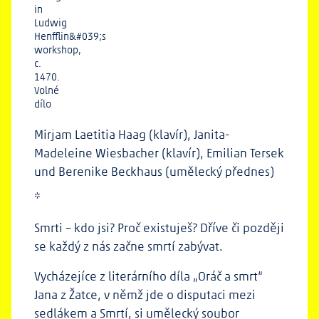
in
Ludwig
Henfflin&#039;s
workshop,
c.
1470.
Volné
dílo
Mirjam Laetitia Haag (klavír), Janita-
Madeleine Wiesbacher (klavír), Emilian Tersek
und Berenike Beckhaus (umělecký přednes)
*
Smrti – kdo jsi? Proč existuješ? Dříve či později
se každý z nás začne smrtí zabývat.
Vycházejíce z literárního díla „Oráč a smrt“
Jana z Žatce, v němž jde o disputaci mezi
sedlákem a Smrtí, si umělecký soubor