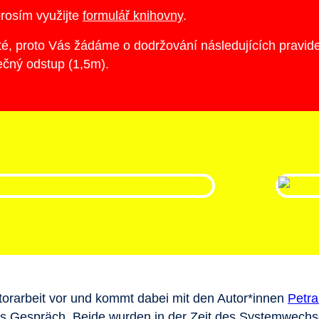
prosím využijte
formulář knihovny
.
ité, proto Vás žádáme o dodržování následujících pravid
tečný odstup (1,5m).
ktorarbeit vor und kommt dabei mit den Autor*innen
Petra
ins Gespräch. Beide wurden in der Zeit des Systemwechse