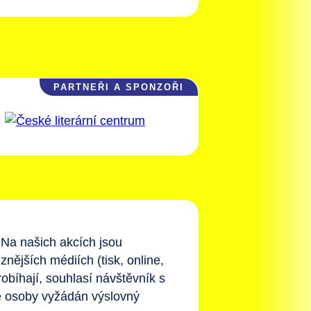
Na našich akcích jsou
nějších médiích (tisk, online,
robíhají, souhlasí návštěvník s
é osoby vyžádán výslovný