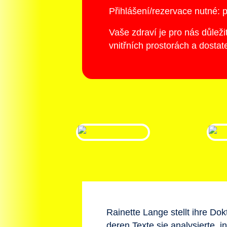
Přihlášení/rezervace nutné: 
Vaše zdraví je pro nás důlež
vnitřních prostorách a dosta
Rainette Lange stellt ihre Do
deren Texte sie analysierte, 