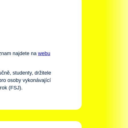
seznam najdete na
webu
čně, studenty, držitele
ro osoby vykonávající
rok (FSJ).