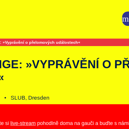
: »Vyprávění o přelomových událostech«
NGE: »VYPRÁVĚNÍ O 
«
in •
SLUB, Dresden
te si
live-stream
pohodlně doma na gauči a buďte s námi