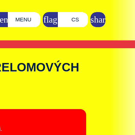
MENU
CS
PŘELOMOVÝCH
.