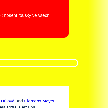
el: nošení roušky ve všech
 Hůlová
und
Clemens Meyer
,
ls sozialisiert und