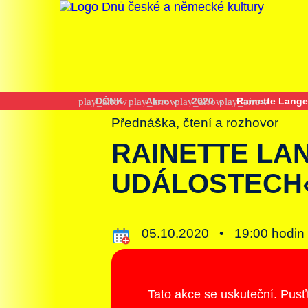
DČNK
Akce
2020
Rainette Lange
Přednáška, čtení a rozhovor
RAINETTE LA
UDÁLOSTECH
05.10.2020 •
19:00 hod
Tato akce se uskuteční. Pusť