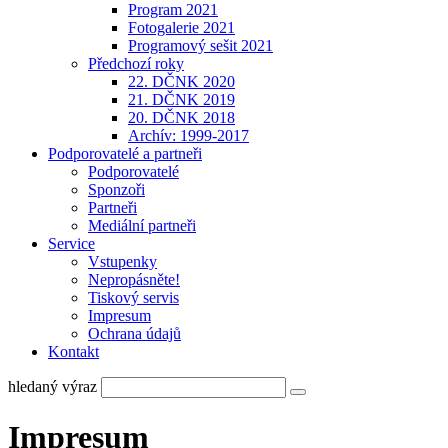
Program 2021
Fotogalerie 2021
Programový sešit 2021
Předchozí roky
22. DČNK 2020
21. DČNK 2019
20. DČNK 2018
Archív: 1999-2017
Podporovatelé a partneři
Podporovatelé
Sponzoři
Partneři
Mediální partneři
Service
Vstupenky
Nepropásněte!
Tiskový servis
Impresum
Ochrana údajů
Kontakt
hledaný výraz
Impresum