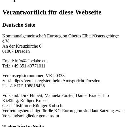
Verantwortlich für diese Webseite
Deutsche Seite
Kommunalgemeinschaft Euroregion Oberes Elbtal/Osterzgebirge
e.V.
An der Kreuzkirche 6
01067 Dresden
Email: info@elbelabe.eu
Tel.: +49 351 49771011
Vereinsregisternummer: VR 20338
zuständiges Vereinsregister: beim Amtsgericht Dresden
Ust.-Id: DE 198818435
Vorstand: Dirk Hilbert, Manuela Förster, Daniel Brade, Tilo
Kießling, Rüdiger Kubsch
Geschäftsführer: Rüdiger Kubsch
Vertretungsberechtigt für die KG Euroregion sind laut Satzung zwei
Vorstandsmitglieder gemeinsam.
Tschechische Seite