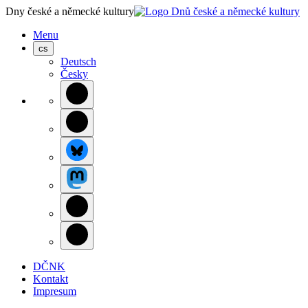
Dny české a německé kultury
Menu
cs
Deutsch
Česky
DČNK
Kontakt
Impresum