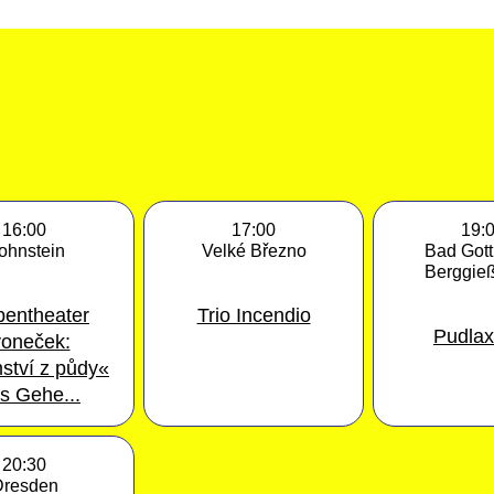
16:00
17:00
19:
ohnstein
Velké Březno
Bad Gott
Berggie
entheater
Trio Incendio
Pudlax
oneček:
ství z půdy«
s Gehe...
20:30
Dresden