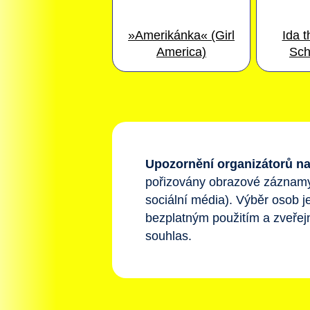
»Amerikánka« (Girl
Ida t
America)
Sch
Upozornění organizátorů na
pořizovány obrazové záznamy (
sociální média). Výběr osob je
bezplatným použitím a zveře
souhlas.