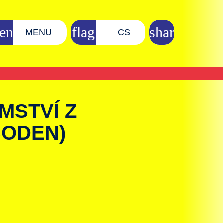
MENU
CS
MSTVÍ Z
BODEN)