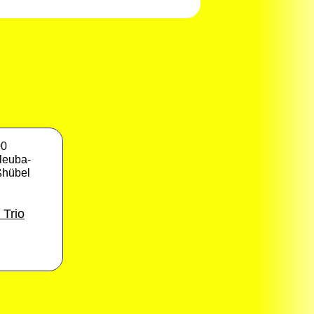
00
leuba-
ßhübel
 Trio