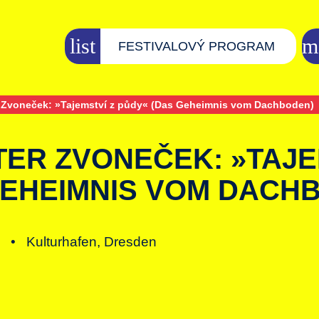
FESTIVALOVÝ PROGRAM
 Zvoneček: »Tajemství z půdy« (Das Geheimnis vom Dachboden)
ER ZVONEČEK: »TAJE
GEHEIMNIS VOM DACH
in •
Kulturhafen, Dresden