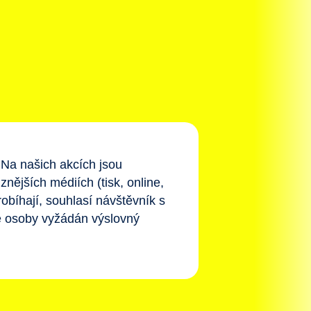
Na našich akcích jsou
nějších médiích (tisk, online,
robíhají, souhlasí návštěvník s
é osoby vyžádán výslovný