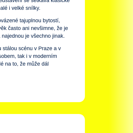
ředstavení se setkává klasické
é i velké snílky.
vázené tajuplnou bytostí,
ověk často ani nevšimne, že je
 najednou je všechno jinak.
u stálou scénu v Praze a v
ůsobem, tak i v moderním
dé na to, že může dál