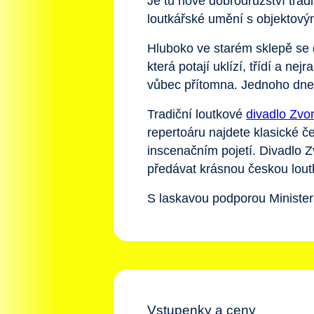
Je tu nové dobrodružství tra
loutkářské umění s objektovým
Hluboko ve starém sklepě se 
která potají uklízí, třídí a n
vůbec přítomna. Jednoho dne 
Tradiční loutkové
divadlo Zvo
repertoáru najdete klasické č
inscenačním pojetí. Divadlo Z
předávat krásnou českou loutk
S laskavou podporou Ministers
Vstupenky a ceny