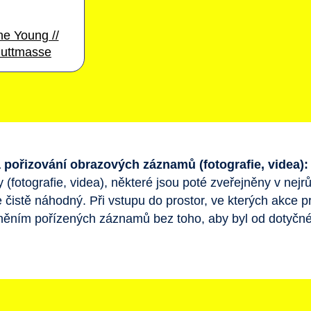
he Young //
uttmasse
 pořizování obrazových záznamů (fotografie, videa):
fotografie, videa), některé jsou poté zveřejněny v nejrůz
 čistě náhodný. Při vstupu do prostor, ve kterých akce p
jněním pořízených záznamů bez toho, aby byl od dotyčn