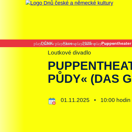
DČNK
Akce
2025
Puppentheater
Loutkové divadlo
PUPPENTHEAT
PŮDY« (DAS 
01.11.2025 •
10:00 hod