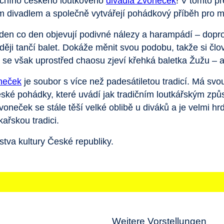
dičního českého loutkového
divadla Zvoneček
! V tomto p
 divadlem a společně vytvářejí pohádkový příběh pro mal
den co den objevují podivné nálezy a harampádí – dopro
ejraději tančí balet. Dokáže měnit svou podobu, takže si čl
se však uprostřed chaosu zjeví křehká baletka Žužu – a
neček
je soubor s více než padesátiletou tradicí. Má svo
eské pohádky, které uvádí jak tradičním loutkářským zp
voneček se stále těší velké oblibě u diváků a je velmi hr
ařskou tradici.
tva kultury České republiky.
Weitere Vorstellungen