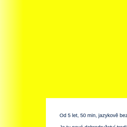
Od 5 let, 50 min, jazykově be