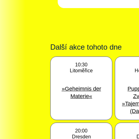
Další akce tohoto dne
10:30
Litoměřice
H
»Geheimnis der
Pupp
Materie«
Zv
»Tajem
(Da
20:00
Dresden